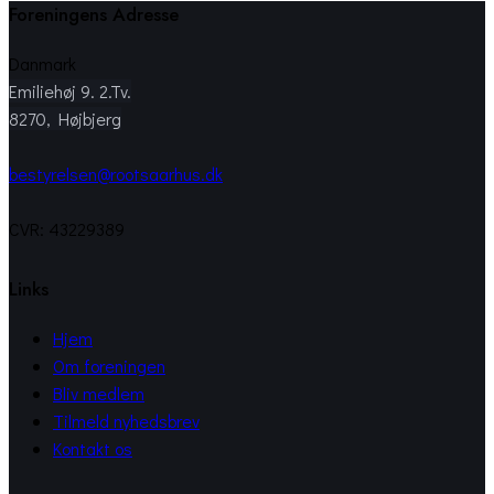
Foreningens Adresse
Danmark
Emiliehøj 9. 2.Tv.
8270, Højbjerg
bestyrelsen@rootsaarhus.dk
CVR: 43229389
Links
Hjem
Om foreningen
Bliv medlem
Tilmeld nyhedsbrev
Kontakt os