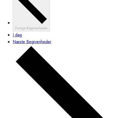
Forrige
Begivenheder
I dag
Næste
Begivenheder