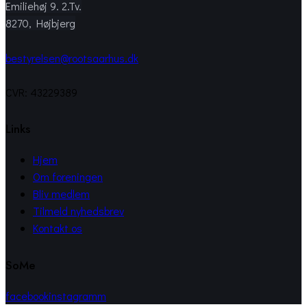
Emiliehøj 9. 2.Tv.
8270, Højbjerg
bestyrelsen@rootsaarhus.dk
CVR: 43229389
Links
Hjem
Om foreningen
Bliv medlem
Tilmeld nyhedsbrev
Kontakt os
SoMe
facebook
instagramm