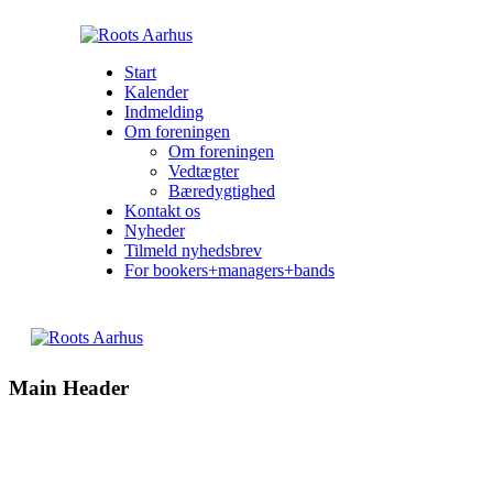
Start
Kalender
Indmelding
Om foreningen
Om foreningen
Vedtægter
Bæredygtighed
Kontakt os
Nyheder
Tilmeld nyhedsbrev
For bookers+managers+bands
Main Header