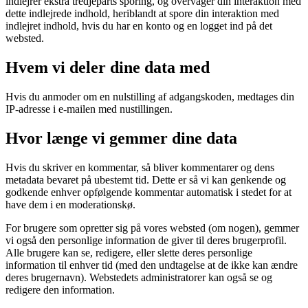
indlejrer ekstra tredjeparts sporing, og overvåger din interaktion med
dette indlejrede indhold, heriblandt at spore din interaktion med
indlejret indhold, hvis du har en konto og en logget ind på det
websted.
Hvem vi deler dine data med
Hvis du anmoder om en nulstilling af adgangskoden, medtages din
IP-adresse i e-mailen med nustillingen.
Hvor længe vi gemmer dine data
Hvis du skriver en kommentar, så bliver kommentarer og dens
metadata bevaret på ubestemt tid. Dette er så vi kan genkende og
godkende enhver opfølgende kommentar automatisk i stedet for at
have dem i en moderationskø.
For brugere som opretter sig på vores websted (om nogen), gemmer
vi også den personlige information de giver til deres brugerprofil.
Alle brugere kan se, redigere, eller slette deres personlige
information til enhver tid (med den undtagelse at de ikke kan ændre
deres brugernavn). Webstedets administratorer kan også se og
redigere den information.