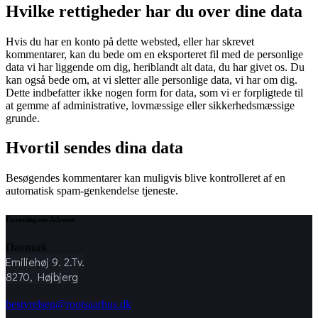
Hvilke rettigheder har du over dine data
Hvis du har en konto på dette websted, eller har skrevet
kommentarer, kan du bede om en eksporteret fil med de personlige
data vi har liggende om dig, heriblandt alt data, du har givet os. Du
kan også bede om, at vi sletter alle personlige data, vi har om dig.
Dette indbefatter ikke nogen form for data, som vi er forpligtede til
at gemme af administrative, lovmæssige eller sikkerhedsmæssige
grunde.
Hvortil sendes dina data
Besøgendes kommentarer kan muligvis blive kontrolleret af en
automatisk spam-genkendelse tjeneste.
Foreningens Adresse
Danmark
Emiliehøj 9. 2.Tv.
8270, Højbjerg
bestyrelsen@rootsaarhus.dk