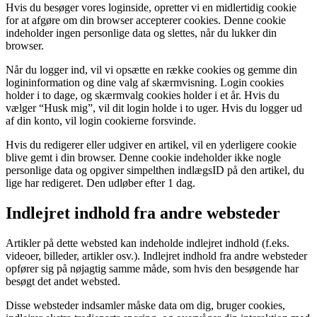
Hvis du besøger vores loginside, opretter vi en midlertidig cookie
for at afgøre om din browser accepterer cookies. Denne cookie
indeholder ingen personlige data og slettes, når du lukker din
browser.
Når du logger ind, vil vi opsætte en række cookies og gemme din
logininformation og dine valg af skærmvisning. Login cookies
holder i to dage, og skærmvalg cookies holder i et år. Hvis du
vælger “Husk mig”, vil dit login holde i to uger. Hvis du logger ud
af din konto, vil login cookierne forsvinde.
Hvis du redigerer eller udgiver en artikel, vil en yderligere cookie
blive gemt i din browser. Denne cookie indeholder ikke nogle
personlige data og opgiver simpelthen indlægsID på den artikel, du
lige har redigeret. Den udløber efter 1 dag.
Indlejret indhold fra andre websteder
Artikler på dette websted kan indeholde indlejret indhold (f.eks.
videoer, billeder, artikler osv.). Indlejret indhold fra andre websteder
opfører sig på nøjagtig samme måde, som hvis den besøgende har
besøgt det andet websted.
Disse websteder indsamler måske data om dig, bruger cookies,