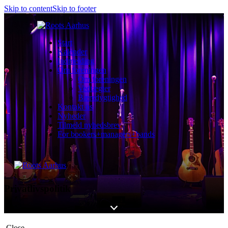
Skip to content
Skip to footer
Start
Kalender
Indmelding
Om foreningen
Om foreningen
Vedtægter
Bæredygtighed
Kontakt os
Nyheder
Tilmeld nyhedsbrev
For bookers+managers+bands
Privatlivspolitik
Close