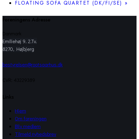
FLOATING SOFA QUARTET (DK/FI/SE)
»
Foreningens Adresse
Danmark
Emiliehøj 9. 2.Tv.
8270, Højbjerg
bestyrelsen@rootsaarhus.dk
CVR: 43229389
Links
Hjem
Om foreningen
Bliv medlem
Tilmeld nyhedsbrev