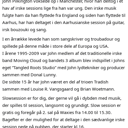
John Pilkington voksede op i Manchester, hvor han deltog i et
hav af irske sessions lige fra han var ung. Den irske musik
fulgte ham da han flyttede fra England og siden han flyttede til
Aarhus, har han deltaget i den Aarhusianske session på guitar,
irsk bouzouki og sang.
I en årrække levede han som sangskriver og troubadour og
spillede på denne måde i store dele af Europa og USA.
I årene 1995-2009 var John medlem af det traditionelle irske
band Moving Cloud og bandets 3 album blev indspillet i Johns
eget “Tangled Roots Studio” med John lydtekniker og producer
sammen med Donal Lunny.
De sidste 15 år har John været en del af trioen Tradish
sammen med Louise R. Vangsgaard og Brian Woetmann.
Slowsession er for dig, der gerne vil gå i dybden med musik,
der spilles til session, langsomt og grundigt. Slow session er
gratis og foregår på 2. sal på Waxies fra 14.00 til 15.30.
Bagefter er der mulighed for at deltage i den sædvanlige irske
session nede på pubben, der starter kl.16.