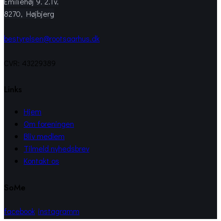
Emiliehøj 9. 2.Tv.
8270, Højbjerg
bestyrelsen@rootsaarhus.dk
CVR: 43229389
Links
Hjem
Om foreningen
Bliv medlem
Tilmeld nyhedsbrev
Kontakt os
SoMe
facebook
instagramm