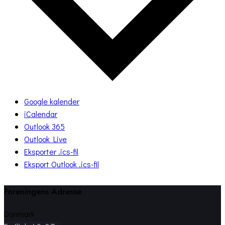
Google kalender
iCalendar
Outlook 365
Outlook Live
Eksporter .ics-fil
Eksport Outlook .ics-fil
Foreningens Adresse
Danmark