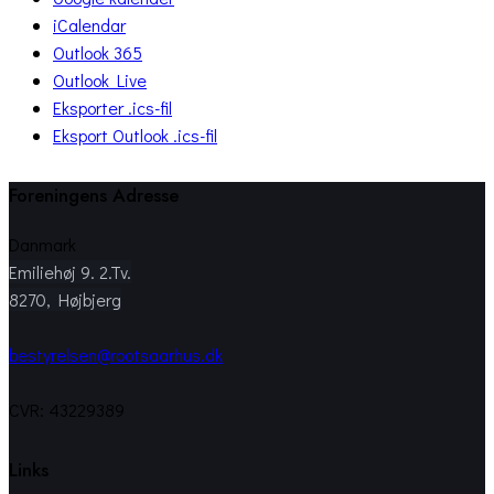
iCalendar
Outlook 365
Outlook Live
Eksporter .ics-fil
Eksport Outlook .ics-fil
Foreningens Adresse
Danmark
Emiliehøj 9. 2.Tv.
8270, Højbjerg
bestyrelsen@rootsaarhus.dk
CVR: 43229389
Links