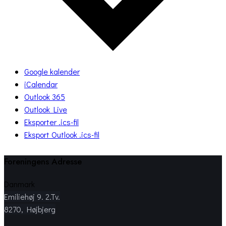
Google kalender
iCalendar
Outlook 365
Outlook Live
Eksporter .ics-fil
Eksport Outlook .ics-fil
Foreningens Adresse
Danmark
Emiliehøj 9. 2.Tv.
8270, Højbjerg