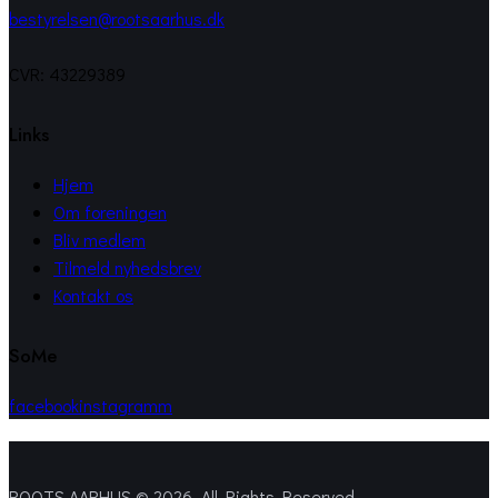
bestyrelsen@rootsaarhus.dk
CVR: 43229389
Links
Hjem
Om foreningen
Bliv medlem
Tilmeld nyhedsbrev
Kontakt os
SoMe
facebook
instagramm
ROOTS AARHUS © 2026. All Rights Reserved.