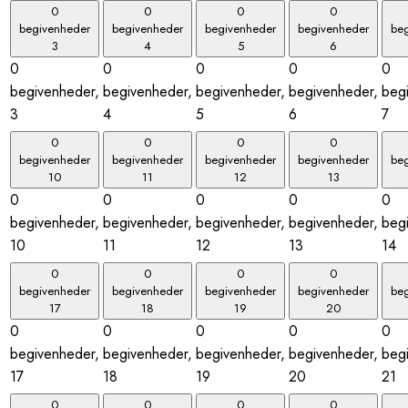
0
0
0
0
begivenheder
begivenheder
begivenheder
begivenheder
be
3
4
5
6
0
0
0
0
0
begivenheder,
begivenheder,
begivenheder,
begivenheder,
beg
3
4
5
6
7
0
0
0
0
begivenheder
begivenheder
begivenheder
begivenheder
be
10
11
12
13
0
0
0
0
0
begivenheder,
begivenheder,
begivenheder,
begivenheder,
beg
10
11
12
13
14
0
0
0
0
begivenheder
begivenheder
begivenheder
begivenheder
be
17
18
19
20
0
0
0
0
0
begivenheder,
begivenheder,
begivenheder,
begivenheder,
beg
17
18
19
20
21
0
0
0
0