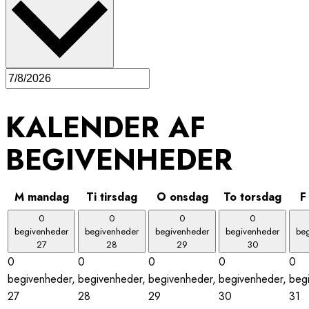
KALENDER AF
BEGIVENHEDER
M
mandag
Ti
tirsdag
O
onsdag
To
torsdag
0
0
0
0
begivenheder
begivenheder
begivenheder
begivenheder
be
27
28
29
30
0
0
0
0
0
begivenheder,
begivenheder,
begivenheder,
begivenheder,
beg
27
28
29
30
31